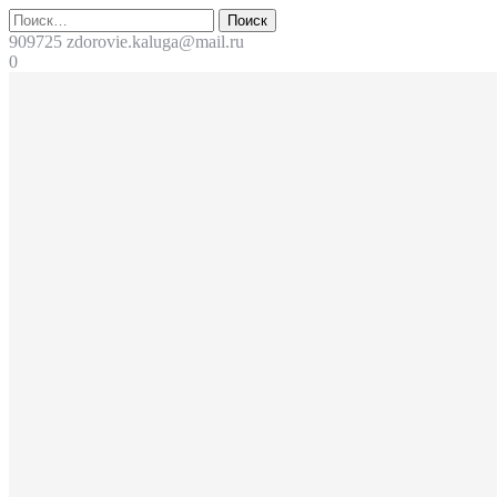
Перейти
Поиск
к
909725
zdorovie.kaluga@mail.ru
содержимому
0