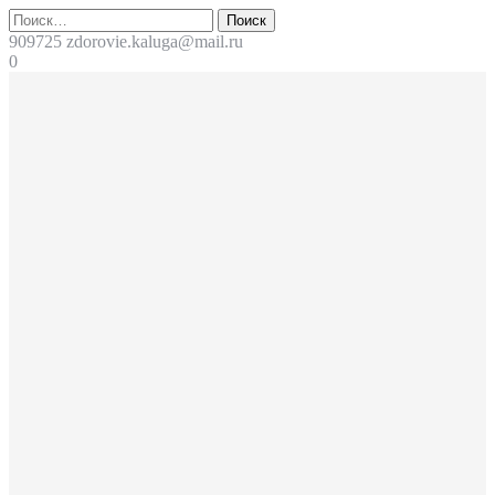
Перейти
Поиск
к
909725
zdorovie.kaluga@mail.ru
содержимому
0