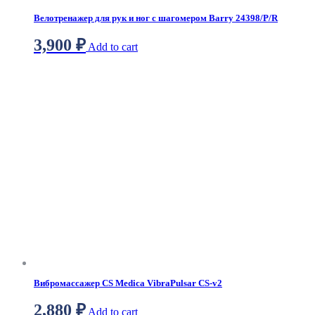
Велотренажер для рук и ног с шагомером Barry 24398/P/R
3,900
₽
Add to cart
Вибромассажер CS Medica VibraPulsar CS-v2
2,880
₽
Add to cart