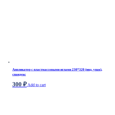
Аппликатор с пластмассовыми иглами 230*320 (инд. упак),
спандекс
300
₽
Add to cart