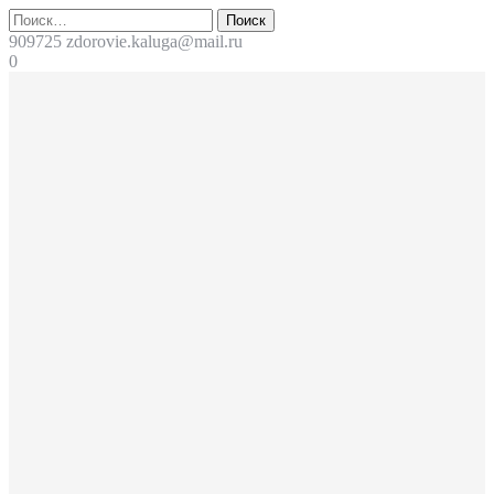
Перейти
Поиск
к
909725
zdorovie.kaluga@mail.ru
содержимому
0