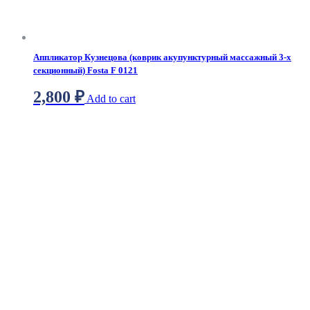
Аппликатор Кузнецова (коврик акупунктурный массажный 3-х
секционный) Fosta F 0121
2,800
₽
Add to cart