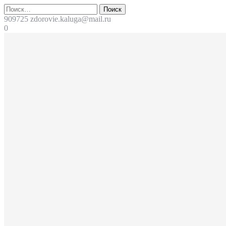
Перейти
Поиск
к
909725
zdorovie.kaluga@mail.ru
содержимому
0