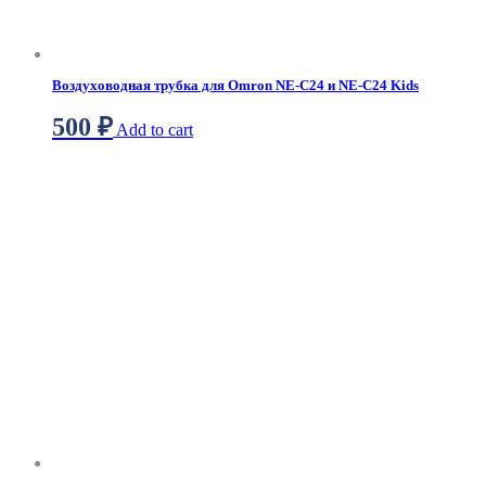
Воздуховодная трубка для Omron NE-C24 и NE-C24 Kids
500
₽
Add to cart