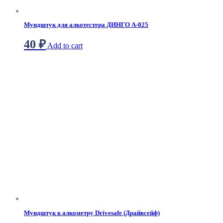
Мундштук для алкотестера ДИНГО А-025
40
₽
Add to cart
Мундштук к алкометру Drivesafe (Драйвсейф)