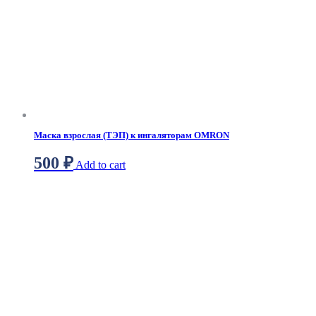
Маска взрослая (ТЭП) к ингаляторам OMRON
500
₽
Add to cart