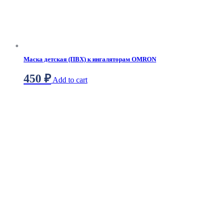
Маска детская (ПВХ) к ингаляторам OMRON
450
₽
Add to cart