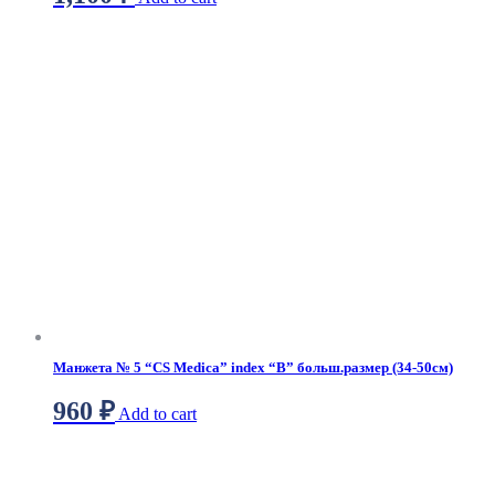
Манжета № 5 “CS Medica” index “B” больш.размер (34-50см)
960
₽
Add to cart