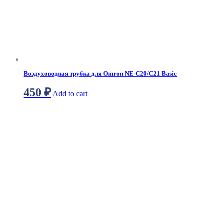
Воздуховодная трубка для Omron NE-C20/C21 Basic
450
₽
Add to cart