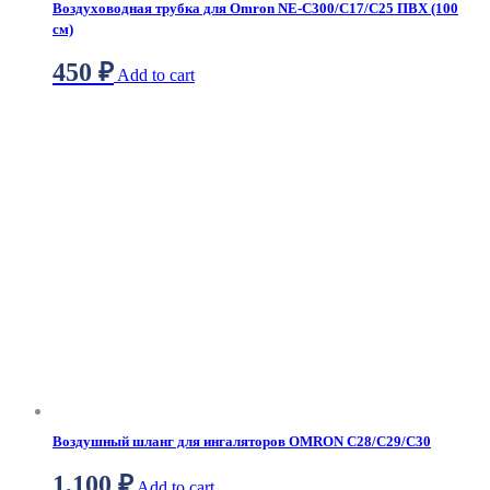
Воздуховодная трубка для Omron NE-С300/С17/С25 ПВХ (100
см)
450
₽
Add to cart
Воздушный шланг для ингаляторов OMRON С28/С29/С30
1,100
₽
Add to cart