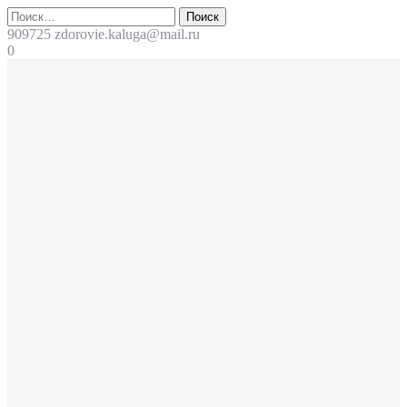
Перейти
Поиск
к
909725
zdorovie.kaluga@mail.ru
содержимому
0