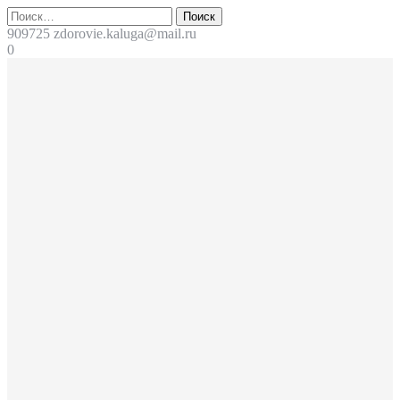
Перейти
Поиск
к
909725
zdorovie.kaluga@mail.ru
содержимому
0