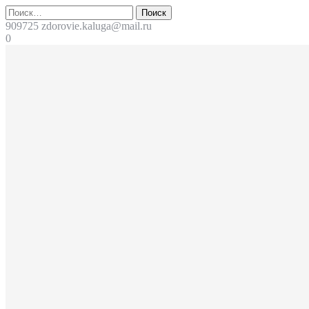
Перейти
Поиск
к
909725
zdorovie.kaluga@mail.ru
содержимому
0