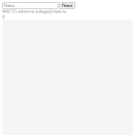
Перейти
Поиск
к
909725
zdorovie.kaluga@mail.ru
содержимому
0