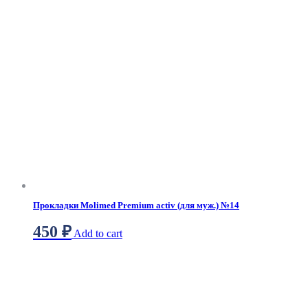
Прокладки Molimed Premium activ (для муж.) №14
450
₽
Add to cart