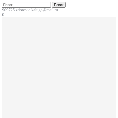
Перейти
Поиск
к
909725
zdorovie.kaluga@mail.ru
содержимому
0