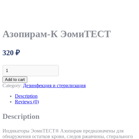
Азопирам-К ЭомиТЕСТ
320
₽
Азопирам-
К
ЭомиТЕСТ
Add to cart
quantity
Category:
Дезинфекция и стерилизация
Description
Reviews (0)
Description
Индикаторы ЭомиТЕСТ® Азопирам предназначены для
обнаружения остатков крови, следов ржавчины, стирального