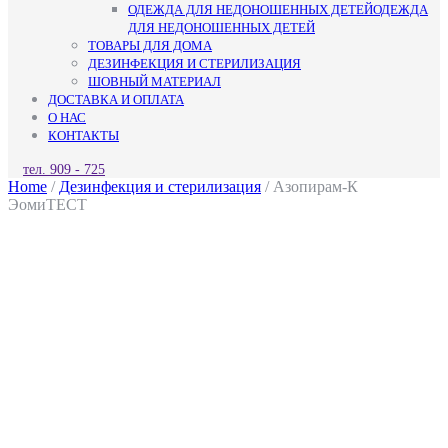
ОДЕЖДА ДЛЯ НЕДОНОШЕННЫХ ДЕТЕЙ
ОДЕЖДА
ДЛЯ НЕДОНОШЕННЫХ ДЕТЕЙ
ТОВАРЫ ДЛЯ ДОМА
ДЕЗИНФЕКЦИЯ И СТЕРИЛИЗАЦИЯ
ШОВНЫЙ МАТЕРИАЛ
ДОСТАВКА И ОПЛАТА
О НАС
КОНТАКТЫ
КНОПКА
тел. 909 - 725
ЗАКРЫТЬ
Home
/
Дезинфекция и стерилизация
/ Азопирам-К
ЭомиТЕСТ