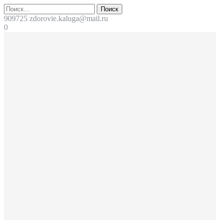
Перейти
Поиск
к
909725
zdorovie.kaluga@mail.ru
содержимому
0