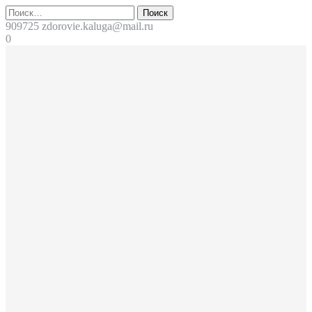
Перейти
Поиск
к
909725
zdorovie.kaluga@mail.ru
содержимому
0