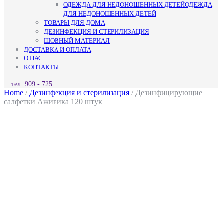
ОДЕЖДА ДЛЯ НЕДОНОШЕННЫХ ДЕТЕЙ
ОДЕЖДА
ДЛЯ НЕДОНОШЕННЫХ ДЕТЕЙ
ТОВАРЫ ДЛЯ ДОМА
ДЕЗИНФЕКЦИЯ И СТЕРИЛИЗАЦИЯ
ШОВНЫЙ МАТЕРИАЛ
ДОСТАВКА И ОПЛАТА
О НАС
КОНТАКТЫ
КНОПКА
тел. 909 - 725
ЗАКРЫТЬ
Home
/
Дезинфекция и стерилизация
/ Дезинфицирующие
салфетки Аживика 120 штук