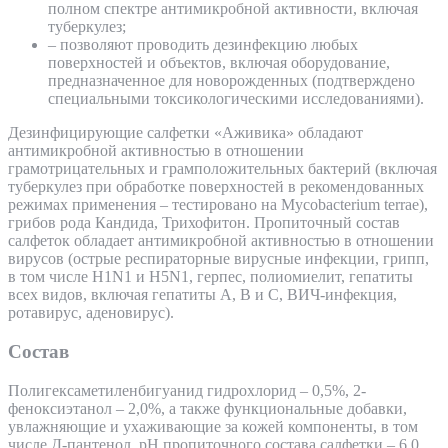
полном спектре антимикробной активности, включая
туберкулез;
– позволяют проводить дезинфекцию любых
поверхностей и объектов, включая оборудование,
предназначенное для новорожденных (подтверждено
специальными токсикологическими исследованиями).
Дезинфицирующие салфетки «Аживика» обладают
антимикробной активностью в отношении
грамотрицательных и грамположительных бактерий (включая
туберкулез при обработке поверхностей в рекомендованных
режимах применения – тестировано на Mycobacterium terrae),
грибов рода Кандида, Трихофитон. Пропиточный состав
салфеток обладает антимикробной активностью в отношении
вирусов (острые респираторные вирусные инфекции, грипп,
в том числе H1N1 и H5N1, герпес, полиомиелит, гепатиты
всех видов, включая гепатиты А, В и С, ВИЧ-инфекция,
ротавирус, аденовирус).
Состав
Полигексаметиленбигуанид гидрохлорид – 0,5%, 2-
феноксиэтанол – 2,0%, а также функциональные добавки,
увлажняющие и ухаживающие за кожей компоненты, в том
числе Д-пантенол. рН пропиточного состава салфетки – 6,0.