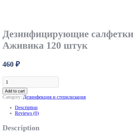
Дезинфицирующие салфетки
Аживика 120 штук
460
₽
Дезинфицирующие
салфетки
Аживика
Add to cart
120
Category:
Дезинфекция и стерилизация
штук
quantity
Description
Reviews (0)
Description