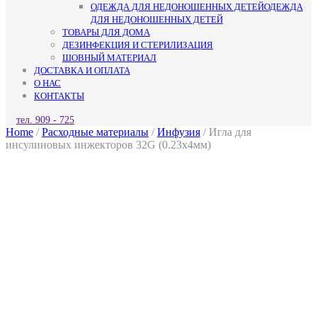
ОДЕЖДА ДЛЯ НЕДОНОШЕННЫХ ДЕТЕЙ
ОДЕЖДА
ДЛЯ НЕДОНОШЕННЫХ ДЕТЕЙ
ТОВАРЫ ДЛЯ ДОМА
ДЕЗИНФЕКЦИЯ И СТЕРИЛИЗАЦИЯ
ШОВНЫЙ МАТЕРИАЛ
ДОСТАВКА И ОПЛАТА
О НАС
КОНТАКТЫ
КНОПКА
тел. 909 - 725
ЗАКРЫТЬ
Home
/
Расходные материалы
/
Инфузия
/ Игла для
инсулиновых инжекторов 32G (0.23х4мм)