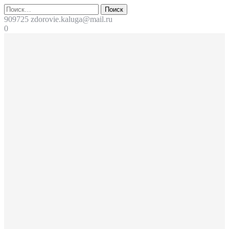
Перейти
Поиск
к
909725
zdorovie.kaluga@mail.ru
содержимому
0