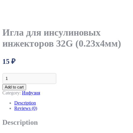
Игла для инсулиновых
инжекторов 32G (0.23х4мм)
15
₽
Игла
для
инсулиновых
Add to cart
инжекторов
Category:
Инфузия
32G
(0.23х4мм)
Description
quantity
Reviews (0)
Description