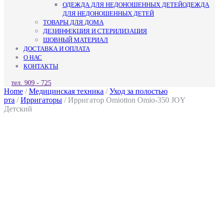
ОДЕЖДА ДЛЯ НЕДОНОШЕННЫХ ДЕТЕЙ
ОДЕЖДА
ДЛЯ НЕДОНОШЕННЫХ ДЕТЕЙ
ТОВАРЫ ДЛЯ ДОМА
ДЕЗИНФЕКЦИЯ И СТЕРИЛИЗАЦИЯ
ШОВНЫЙ МАТЕРИАЛ
ДОСТАВКА И ОПЛАТА
О НАС
КОНТАКТЫ
КНОПКА
тел. 909 - 725
ЗАКРЫТЬ
Home
/
Медицинская техника
/
Уход за полостью
рта
/
Ирригаторы
/ Ирригатор Omiotton Omio-350 JOY
Детский