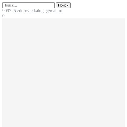
Перейти
Поиск
к
909725
zdorovie.kaluga@mail.ru
содержимому
0