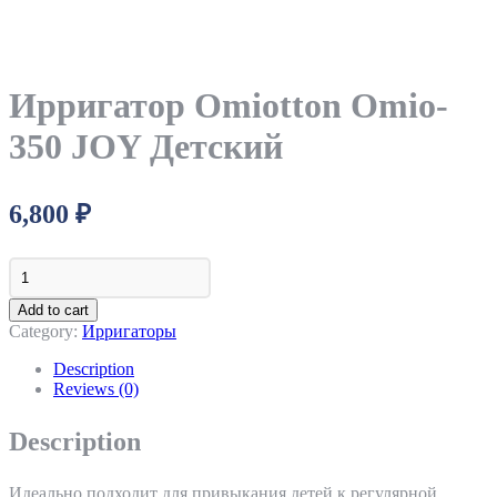
Ирригатор Omiotton Omio-
350 JOY Детский
6,800
₽
Ирригатор
Omiotton
Omio-
Add to cart
350
Category:
Ирригаторы
JOY
Детский
Description
quantity
Reviews (0)
Description
Идеально подходит для привыкания детей к регулярной