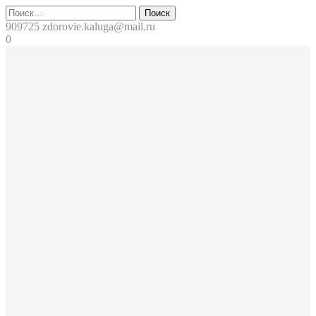
Перейти
Поиск
к
909725
zdorovie.kaluga@mail.ru
содержимому
0