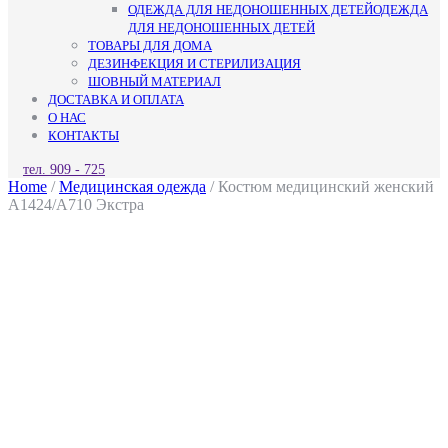
ОДЕЖДА ДЛЯ НЕДОНОШЕННЫХ ДЕТЕЙ
ОДЕЖДА
ДЛЯ НЕДОНОШЕННЫХ ДЕТЕЙ
ТОВАРЫ ДЛЯ ДОМА
ДЕЗИНФЕКЦИЯ И СТЕРИЛИЗАЦИЯ
ШОВНЫЙ МАТЕРИАЛ
ДОСТАВКА И ОПЛАТА
О НАС
КОНТАКТЫ
КНОПКА
тел. 909 - 725
ЗАКРЫТЬ
Home
/
Медицинская одежда
/ Костюм медицинский женский
A1424/A710 Экстра