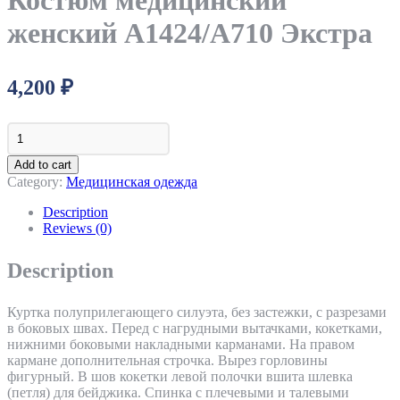
Костюм медицинский
женский A1424/A710 Экстра
4,200
₽
Костюм
медицинский
женский
Add to cart
A1424/A710
Category:
Медицинская одежда
Экстра
quantity
Description
Reviews (0)
Description
Куртка полуприлегающего силуэта, без застежки, с разрезами
в боковых швах. Перед с нагрудными вытачками, кокетками,
нижними боковыми накладными карманами. На правом
кармане дополнительная строчка. Вырез горловины
фигурный. В шов кокетки левой полочки вшита шлевка
(петля) для бейджика. Спинка с плечевыми и талевыми