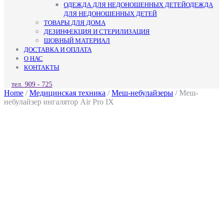
ОДЕЖДА ДЛЯ НЕДОНОШЕННЫХ ДЕТЕЙ
ОДЕЖДА
ДЛЯ НЕДОНОШЕННЫХ ДЕТЕЙ
ТОВАРЫ ДЛЯ ДОМА
ДЕЗИНФЕКЦИЯ И СТЕРИЛИЗАЦИЯ
ШОВНЫЙ МАТЕРИАЛ
ДОСТАВКА И ОПЛАТА
О НАС
КОНТАКТЫ
КНОПКА
тел. 909 - 725
ЗАКРЫТЬ
Home
/
Медицинская техника
/
Меш-небулайзеры
/ Меш-
небулайзер ингалятор Air Pro IX