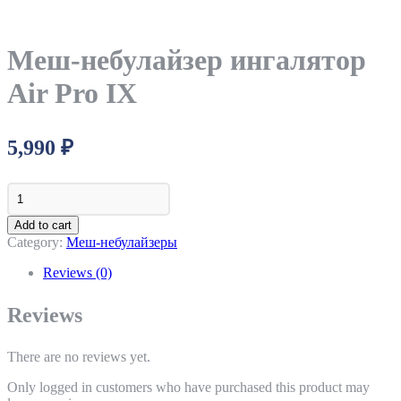
Меш-небулайзер ингалятор
Air Pro IX
5,990
₽
Меш-
небулайзер
ингалятор
Add to cart
Air
Category:
Меш-небулайзеры
Pro
IX
Reviews (0)
quantity
Reviews
There are no reviews yet.
Only logged in customers who have purchased this product may