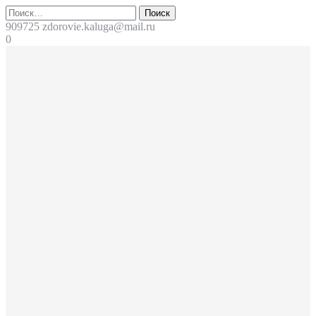
Перейти
Поиск
к
909725
zdorovie.kaluga@mail.ru
содержимому
0