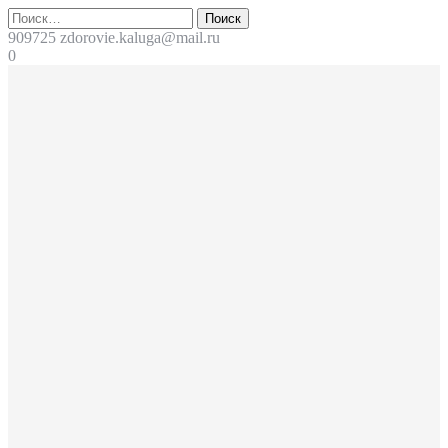
Перейти
Поиск
к
909725
zdorovie.kaluga@mail.ru
содержимому
0