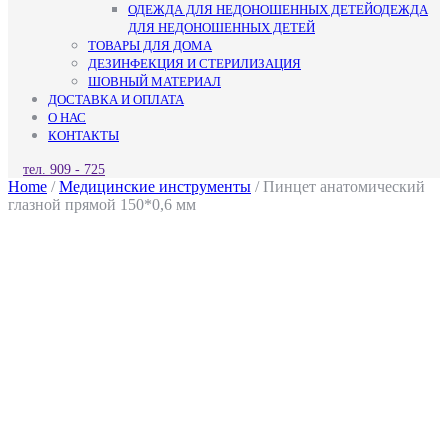
ОДЕЖДА ДЛЯ НЕДОНОШЕННЫХ ДЕТЕЙ
ОДЕЖДА
ДЛЯ НЕДОНОШЕННЫХ ДЕТЕЙ
ТОВАРЫ ДЛЯ ДОМА
ДЕЗИНФЕКЦИЯ И СТЕРИЛИЗАЦИЯ
ШОВНЫЙ МАТЕРИАЛ
ДОСТАВКА И ОПЛАТА
О НАС
КОНТАКТЫ
КНОПКА
тел. 909 - 725
ЗАКРЫТЬ
Home
/
Медицинские инструменты
/ Пинцет анатомический
глазной прямой 150*0,6 мм