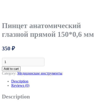
Пинцет анатомический
глазной прямой 150*0,6 мм
350
₽
Пинцет
анатомический
глазной
Add to cart
прямой
Category:
Медицинские инструменты
150*0,6
мм
Description
quantity
Reviews (0)
Description