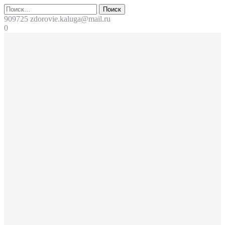
Перейти
Поиск
к
909725
zdorovie.kaluga@mail.ru
содержимому
0