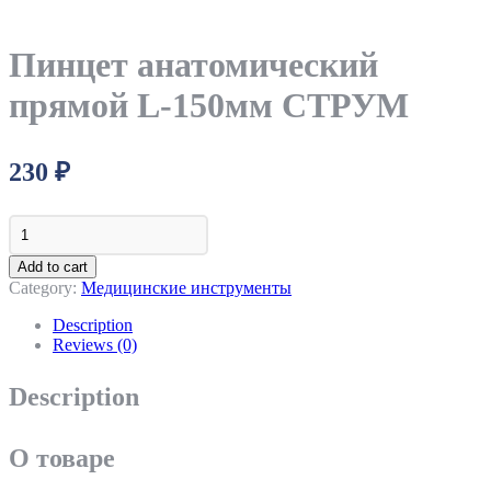
Пинцет анатомический
прямой L-150мм СТРУМ
230
₽
Пинцет
анатомический
прямой
Add to cart
L-
Category:
Медицинские инструменты
150мм
СТРУМ
Description
quantity
Reviews (0)
Description
О товаре