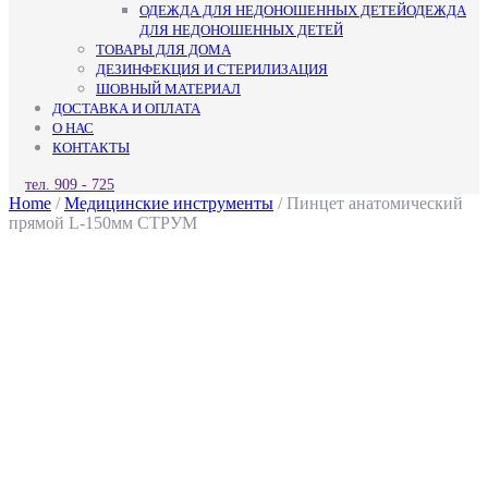
ОДЕЖДА ДЛЯ НЕДОНОШЕННЫХ ДЕТЕЙ
ОДЕЖДА
ДЛЯ НЕДОНОШЕННЫХ ДЕТЕЙ
ТОВАРЫ ДЛЯ ДОМА
ДЕЗИНФЕКЦИЯ И СТЕРИЛИЗАЦИЯ
ШОВНЫЙ МАТЕРИАЛ
ДОСТАВКА И ОПЛАТА
О НАС
КОНТАКТЫ
КНОПКА
тел. 909 - 725
ЗАКРЫТЬ
Home
/
Медицинские инструменты
/ Пинцет анатомический
прямой L-150мм СТРУМ