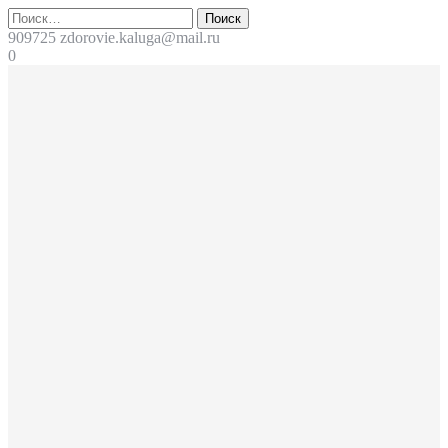
Перейти
Поиск
к
909725
zdorovie.kaluga@mail.ru
содержимому
0