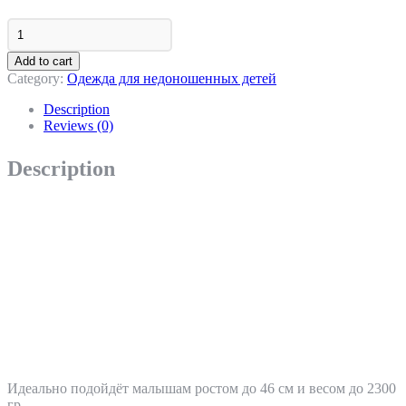
Штаны
со
следом
Add to cart
Ажур,
Category:
Одежда для недоношенных детей
салат.,
р.16-
Description
46
Reviews (0)
quantity
Description
Идеально подойдёт малышам ростом до 46 см и весом до 2300
гр.