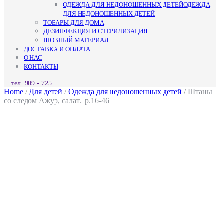
ОДЕЖДА ДЛЯ НЕДОНОШЕННЫХ ДЕТЕЙ
ОДЕЖДА
ДЛЯ НЕДОНОШЕННЫХ ДЕТЕЙ
ТОВАРЫ ДЛЯ ДОМА
ДЕЗИНФЕКЦИЯ И СТЕРИЛИЗАЦИЯ
ШОВНЫЙ МАТЕРИАЛ
ДОСТАВКА И ОПЛАТА
О НАС
КОНТАКТЫ
КНОПКА
тел. 909 - 725
ЗАКРЫТЬ
Home
/
Для детей
/
Одежда для недоношенных детей
/ Штаны
со следом Ажур, салат., р.16-46