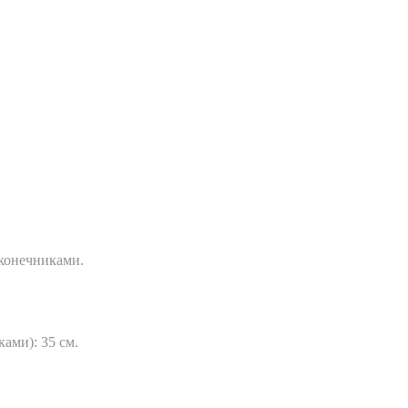
.
конечниками.
ами): 35 см.