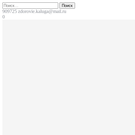
Перейти
Поиск
к
909725
zdorovie.kaluga@mail.ru
содержимому
0