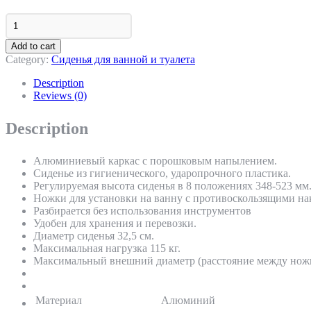
Стул
для
ванн
Add to cart
10566
Category:
Сиденья для ванной и туалета
quantity
Description
Reviews (0)
Description
Алюминиевый каркас с порошковым напылением.
Сиденье из гигиенического, ударопрочного пластика.
Регулируемая высота сиденья в 8 положениях 348-523 мм
Ножки для установки на ванну с противоскользящими на
Разбирается без использования инструментов
Удобен для хранения и перевозки.
Диаметр сиденья 32,5 см.
Максимальная нагрузка 115 кг.
Максимальный внешний диаметр (расстояние между ножк
Материал
Алюминий