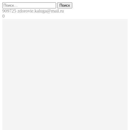
Перейти
Поиск
к
909725
zdorovie.kaluga@mail.ru
содержимому
0