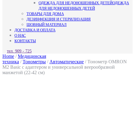
ОДЕЖДА ДЛЯ НЕДОНОШЕННЫХ ДЕТЕЙ
ОДЕЖДА
ДЛЯ НЕДОНОШЕННЫХ ДЕТЕЙ
ТОВАРЫ ДЛЯ ДОМА
ДЕЗИНФЕКЦИЯ И СТЕРИЛИЗАЦИЯ
ШОВНЫЙ МАТЕРИАЛ
ДОСТАВКА И ОПЛАТА
О НАС
КОНТАКТЫ
КНОПКА
тел. 909 - 725
ЗАКРЫТЬ
Home
/
Медицинская
техника
/
Тонометры
/
Автоматические
/ Тонометр OMRON
M2 Basic c адаптером и универсальной веерообразной
манжетой (22-42 см)