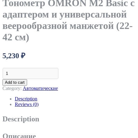
Тонометр OMRON M2 Basic c
адаптером и универсальной
веерообразной манжетой (22-
42 см)
5,230
₽
Тонометр
OMRON
M2
Add to cart
Basic
Category:
Автоматические
c
адаптером
Description
и
Reviews (0)
универсальной
веерообразной
Description
манжетой
(22-
42
Описание
см)