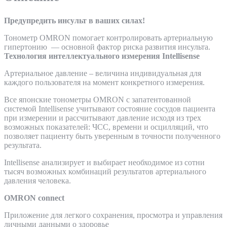
quantity
Предупредить инсульт в ваших силах!
Тонометр OMRON помогает контролировать артериальную
гипертонию — основной фактор риска развития инсульта.
Технология интеллектуального измерения Intellisense
Артериальное давление – величина индивидуальная для
каждого пользователя на момент конкретного измерения.
Все японские тонометры OMRON c запатентованной
системой Intellisense учитывают состояние сосудов пациента
при измерении и рассчитывают давление исходя из трех
возможных показателей: ЧСС, времени и осцилляций, что
позволяет пациенту быть уверенным в точности полученного
результата.
Intellisense анализирует и выбирает необходимое из сотни
тысяч возможных комбинаций результатов артериального
давления человека.
OMRON connect
Приложение для легкого сохранения, просмотра и управления
личными данными о здоровье