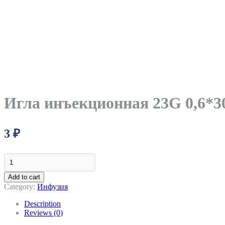
Игла инъекционная 23G 0,6*
3
₽
Игла
инъекционная
23G
Add to cart
0,6*30
Category:
Инфузия
VM
quantity
Description
Reviews (0)