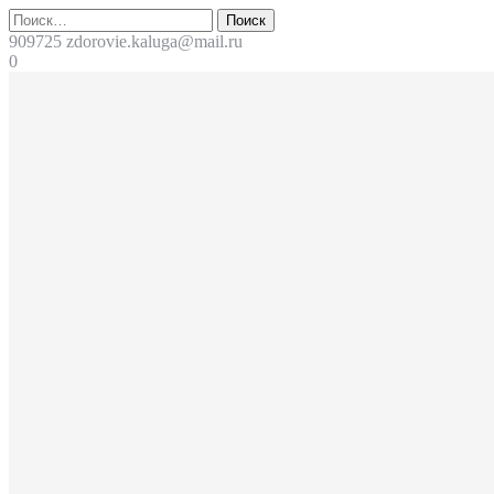
Перейти
Поиск
к
909725
zdorovie.kaluga@mail.ru
содержимому
0