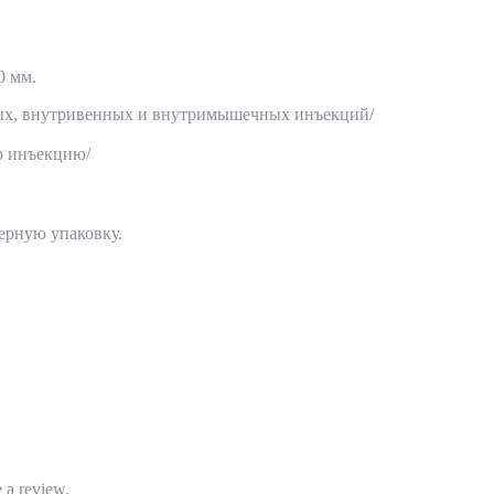
0 мм.
ых, внутривенных и внутримышечных инъекций/
ю инъекцию/
ерную упаковку.
 a review.