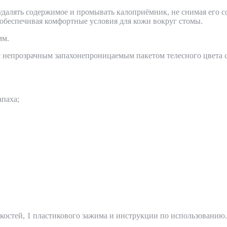
алять содержимое и промывать калоприёмник, не снимая его со
 обеспечивая комфортные условия для кожи вокруг стомы.
мм.
епрозрачным запахонепроницаемым пакетом телесного цвета с 
апаха;
.
костей, 1 пластикового зажима и инструкции по использованию.