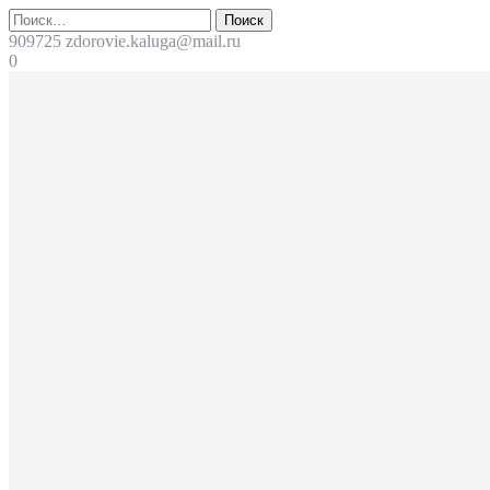
Перейти
Поиск
к
909725
zdorovie.kaluga@mail.ru
содержимому
0