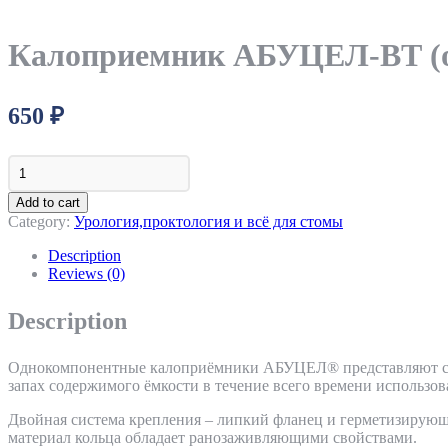
Калоприемник АБУЦЕЛ-ВТ (от
650
₽
Калоприемник
АБУЦЕЛ-
ВТ
Add to cart
(от
Category:
Урология,проктология и всё для стомы
20-
80
Description
мм)-5
Reviews (0)
шт.
quantity
Description
Однокомпонентные калоприёмники АБУЦЕЛ® представляют соб
запах содержимого ёмкости в течение всего времени использов
Двойная система крепления – липкий фланец и герметизирующее
материал кольца обладает ранозаживляющими свойствами.