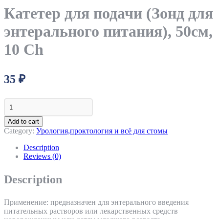
Катетер для подачи (Зонд для
энтерального питания), 50см,
10 Ch
35
₽
Катетер
для
подачи
Add to cart
(Зонд
Category:
Урология,проктология и всё для стомы
для
энтерального
Description
питания),
Reviews (0)
50см,
10
Description
Ch
quantity
Применение: предназначен для энтерального введения
питательных растворов или лекарственных средств