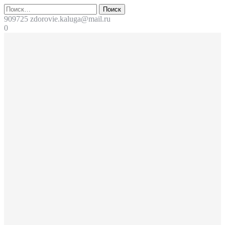
Перейти
Поиск
к
909725
zdorovie.kaluga@mail.ru
содержимому
0