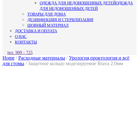
ОДЕЖДА ДЛЯ НЕДОНОШЕННЫХ ДЕТЕЙ
ОДЕЖДА
ДЛЯ НЕДОНОШЕННЫХ ДЕТЕЙ
ТОВАРЫ ДЛЯ ДОМА
ДЕЗИНФЕКЦИЯ И СТЕРИЛИЗАЦИЯ
ШОВНЫЙ МАТЕРИАЛ
ДОСТАВКА И ОПЛАТА
О НАС
КОНТАКТЫ
КНОПКА
тел. 909 - 725
ЗАКРЫТЬ
Home
/
Расходные материалы
/
Урология,проктология и всё
для стомы
/ Защитное кольцо моделируемое Brava 2.0мм