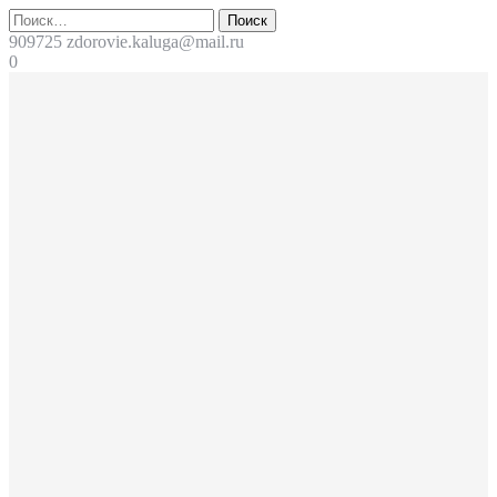
Перейти
Поиск
к
909725
zdorovie.kaluga@mail.ru
содержимому
0