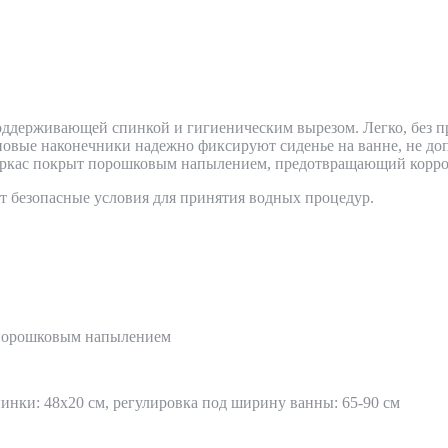
ддерживающей спинкой и гигиеническим вырезом. Легко, без п
овые наконечники надежно фиксируют сиденье на ванне, не доп
каркас покрыт порошковым напылением, предотвращающий корр
ст безопасные условия для принятия водных процедур.
 порошковым напылением
пинки: 48х20 см, регулировка под ширину ванны: 65-90 см