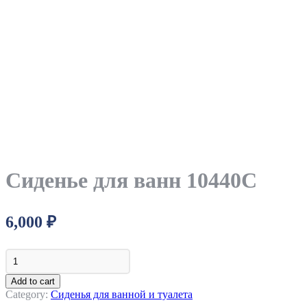
Сиденье для ванн 10440C
6,000
₽
Сиденье
для
ванн
Add to cart
10440C
Category:
Сиденья для ванной и туалета
quantity