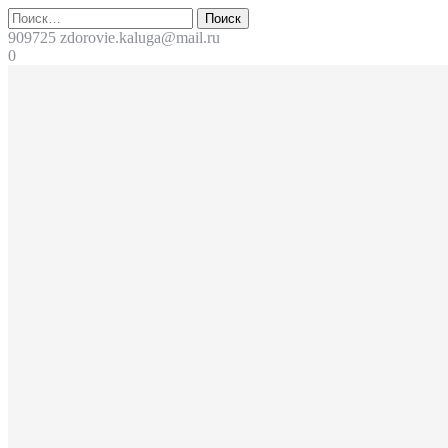
Перейти
Поиск
к
909725
zdorovie.kaluga@mail.ru
содержимому
0