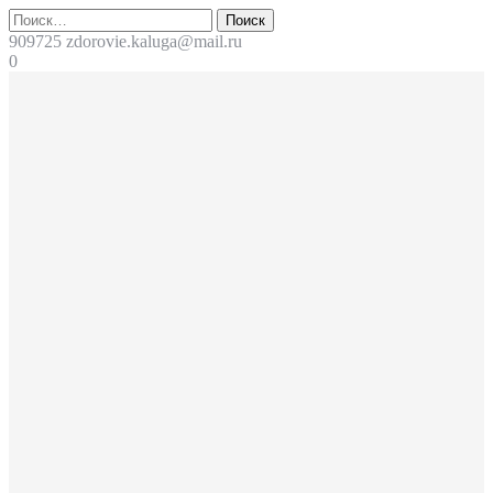
Перейти
Поиск
к
909725
zdorovie.kaluga@mail.ru
содержимому
0