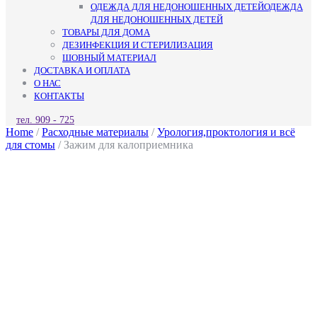
ОДЕЖДА ДЛЯ НЕДОНОШЕННЫХ ДЕТЕЙ
ОДЕЖДА
ДЛЯ НЕДОНОШЕННЫХ ДЕТЕЙ
ТОВАРЫ ДЛЯ ДОМА
ДЕЗИНФЕКЦИЯ И СТЕРИЛИЗАЦИЯ
ШОВНЫЙ МАТЕРИАЛ
ДОСТАВКА И ОПЛАТА
О НАС
КОНТАКТЫ
КНОПКА
тел. 909 - 725
ЗАКРЫТЬ
Home
/
Расходные материалы
/
Урология,проктология и всё
для стомы
/ Зажим для калоприемника