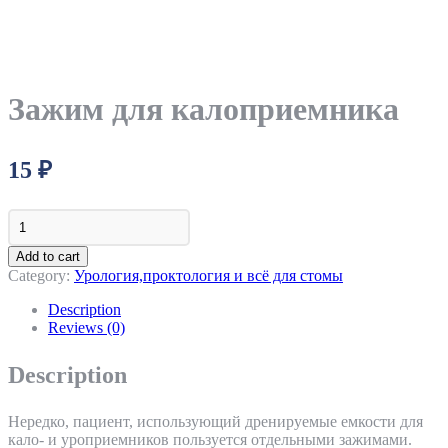
Зажим для калоприемника
15
₽
Зажим
для
калоприемника
Add to cart
quantity
Category:
Урология,проктология и всё для стомы
Description
Reviews (0)
Description
Нередко, пациент, использующий дренируемые емкости для
кало- и уроприемников пользуется отдельными зажимами.